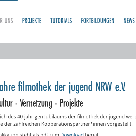
ER UNS
PROJEKTE
TUTORIALS
FORTBILDUNGEN
NEWS
ahre filmothek der jugend NRW e.V.
ultur - Vernetzung - Projekte
lich des 40-jährigen Jubiläums der filmothek der jugend wer
te der zahlreichen Kooperationspartner*innen vorgestellt.
likation steht als pdf zum
Download
bereit.