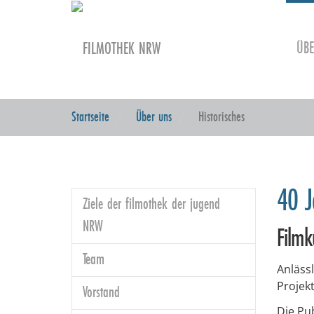
Skip to main content
ÜB
Startseite
Über uns
Historisches
40 J
Ziele der filmothek der jugend
NRW
Filmk
Team
Anläss
Projek
Vorstand
Die Pub